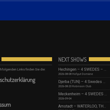
NEXT SHOWS
Hechingen – 4 SWEDES – Tribute to ABBA/ Hofgut Domäne
hfolgenden Links finden Sie die:
2026-08-08 Hofgut Domäne
schutzerklärung
Djerba (TUN) – 4 Swedes – Robinson Djerba Bahia
2026-08-20 Robinson Club
Meckenheim – 4 SWEDES – TBA
2026-09-04
essum
Arnstadt – WATERLOO, THE ABBA SHOW (by 4 Swedes – A Tribute To Abba) mit Streichquartett