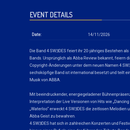
EVENT DETAILS
Date:
14/11/2026
Die Band 4 SWƎDES feiert ihr 20-jähriges Bestehen als
Bands. Ursprünglich als Abba Review bekannt, feiern d
Copyright-Änderungen unter dem neuen Namen 4 SWƎ
sechsköpfige Band ist international besetzt und teilt ein
Musik von ABBA.
Mit beeindruckender, energiegeladener Bühnenpräsen
Interpretation der Live Versionen von Hits wie „Danci
„Waterloo“ erweckt 4 SWƎDES die zeitlosen Melodien 
Abba Geist zu bewahren.
4 SWƎDES hat sich in zahlreichen Konzerten und Festiv