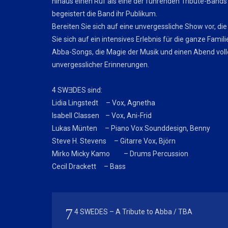
hinaus einen Ruf als eine der führenden Tribute-Bands er
begeistert die Band ihr Publikum.
Bereiten Sie sich auf eine unvergessliche Show vor, die
Sie sich auf ein intensives Erlebnis für die ganze Famili
Abba-Songs, die Magie der Musik und einen Abend voll
unvergesslicher Erinnerungen.
4 SWƎDES sind:
Lidia Lingstedt – Vox, Agnetha
Isabell Classen – Vox, Ani-Frid
Lukas Münten – Piano Vox Sounddesign, Benny
Steve H. Stevens – Gitarre Vox, Björn
Mirko Micky Kamo – Drums Percussion
Cecil Drackett – Bass
4 SWEDES – A Tribute to Abba / TBA