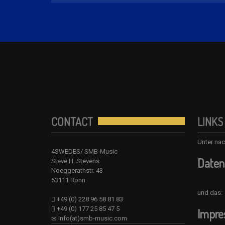
CONTACT
LINKS
Unter nac
4SWEDES/ SMB-Music
Daten
Steve H. Stevens
Noeggerathstr. 43
53111 Bonn
und das:
+49 (0) 228 96 58 81 83
+49 (0) 177 25 85 47 5
Impr
Info(at)smb-music.com