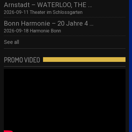
Arnstadt – WATERLOO, THE ABBA SHOW (by 4 Swedes – A Tribute To Abba) mit Streichquartett
2026-09-11 Theater im Schlossgarten
Bonn Harmonie – 20 Jahre 4 SWEDES – A Tribute to Abba / Jubiläumskonzert!
2026-09-18 Harmonie Bonn
See all
PROMO VIDEO