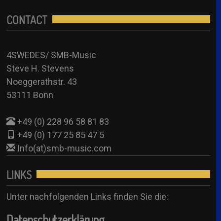
Steve H. Stevens – Björn
AR Cast
+49 (0) 228 96 58 81 83
CONTACT
Annette Hessel – SUB (Anni-Frid)
+49 (0) 177 25 85 47 5
4SW Sub
Info(at)smb-music.com
4SWEDES/ SMB-Music
Anjuschka Uher – SUB (Anni-Frid/ Agnetha)
Steve H. Stevens
Booking Formular
4SW Sub
Noeggerathstr. 43
53111 Bonn
See all
+49 (0) 228 96 58 81 83
+49 (0) 177 25 85 47 5
Info(at)smb-music.com
LINKS
Unter nachfolgenden Links finden Sie die:
Datenschutzerklärung