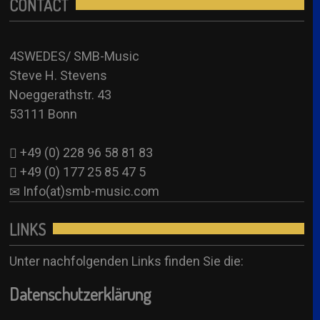
+49 (0) 228 96 58 81 83
CONTACT
Annette Hessel – SUB (Anni-Frid)
+49 (0) 177 25 85 47 5
4SW Sub
Info(at)smb-music.com
4SWEDES/ SMB-Music
Anjuschka Uher – SUB (Anni-Frid/ Agnetha)
Steve H. Stevens
Booking Formular
4SW Sub
Noeggerathstr. 43
See all
53111 Bonn
+49 (0) 228 96 58 81 83
+49 (0) 177 25 85 47 5
Info(at)smb-music.com
LINKS
Unter nachfolgenden Links finden Sie die:
Datenschutzerklärung