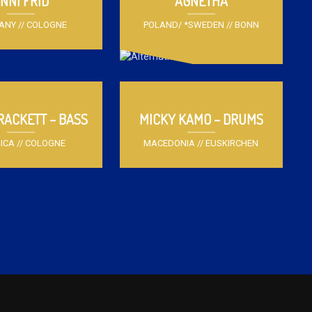
NNI FRID
AGNETHA
ANY // COLOGNE
POLAND/ *SWEDEN // BONN
RACKETT – BASS
MICKY KAMO – DRUMS
ICA // COLOGNE
MACEDONIA // EUSKIRCHEN