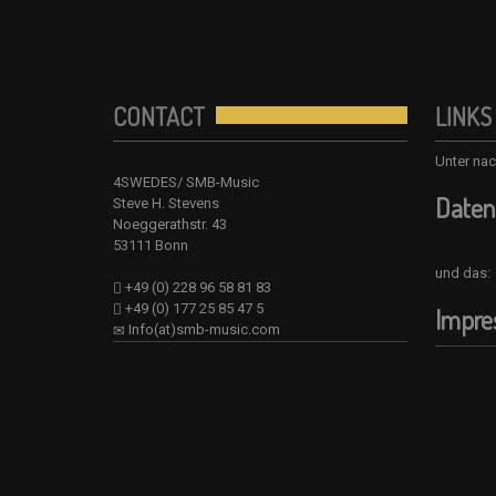
CONTACT
LINKS
Unter nac
4SWEDES/ SMB-Music
Daten
Steve H. Stevens
Noeggerathstr. 43
53111 Bonn
und das:
+49 (0) 228 96 58 81 83
+49 (0) 177 25 85 47 5
Impr
Info(at)smb-music.com