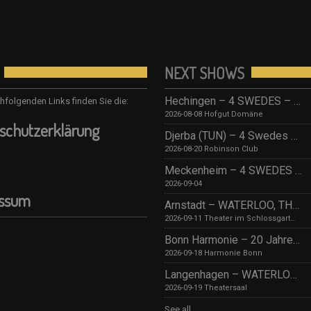
NEXT SHOWS
Hechingen – 4 SWEDES – Tribute to ABBA/ Hofgut Domäne
hfolgenden Links finden Sie die:
2026-08-08 Hofgut Domäne
schutzerklärung
Djerba (TUN) – 4 Swedes – Robinson Djerba Bahia
2026-08-20 Robinson Club
Meckenheim – 4 SWEDES – TBA
2026-09-04
essum
Arnstadt – WATERLOO, THE ABBA SHOW (by 4 Swedes – A Tribute To Abba) mit Streichquartett
2026-09-11 Theater im Schlossgarten
Bonn Harmonie – 20 Jahre 4 SWEDES – A Tribute to Abba / Jubiläumskonzert!
2026-09-18 Harmonie Bonn
Langenhagen – WATERLOO, THE ABBA SHOW (by 4 Swedes – A Tribute To Abba) mit Streichquartett
2026-09-19 Theatersaal
See all