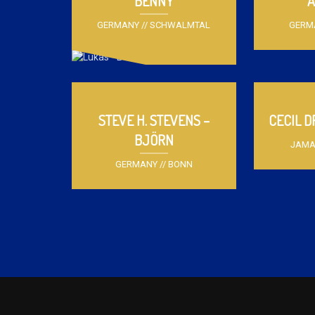
BENNY
A
GERMANY // SCHWALMTAL
GERM
STEVE H. STEVENS –
CECIL D
BJÖRN
JAMA
GERMANY // BONN