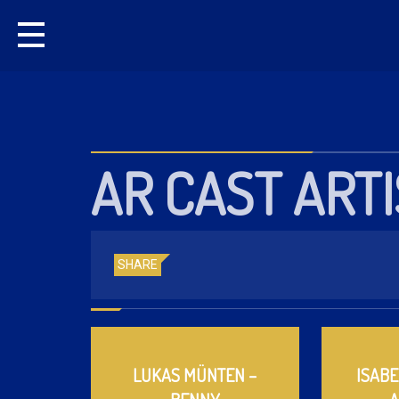
AR CAST ART
SHARE
LUKAS MÜNTEN –
ISABE