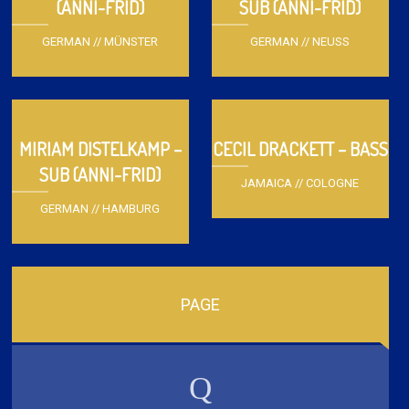
(ANNI-FRID)
SUB (ANNI-FRID)
GERMAN // MÜNSTER
GERMAN // NEUSS
MIRIAM DISTELKAMP –
CECIL DRACKETT – BASS
SUB (ANNI-FRID)
JAMAICA // COLOGNE
GERMAN // HAMBURG
PAGE