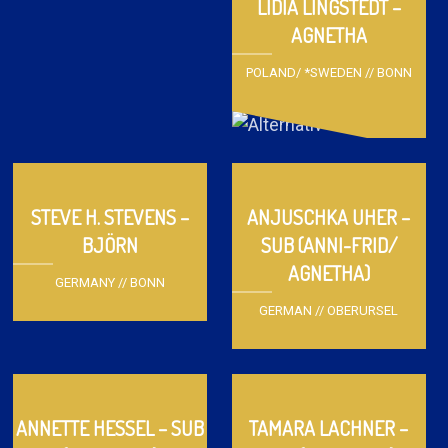
LIDIA LINGSTEDT –
AGNETHA
POLAND/ *SWEDEN // BONN
STEVE H. STEVENS –
ANJUSCHKA UHER –
BJÖRN
SUB (ANNI-FRID/
AGNETHA)
GERMANY // BONN
GERMAN // OBERURSEL
ANNETTE HESSEL – SUB
TAMARA LACHNER –