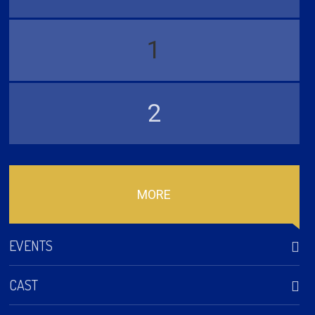
1
2
MORE
EVENTS
CAST
Hechingen – 4 SWEDES – Tribute to ABBA/ Hofgut Domäne
2026-08-08 Hofgut Domäne