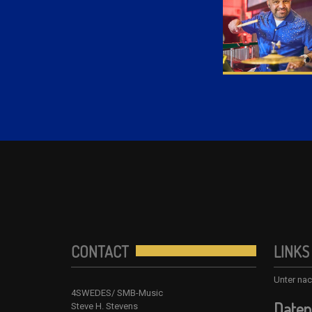
CONTACT
LINKS
Unter nac
4SWEDES/ SMB-Music
Daten
Steve H. Stevens