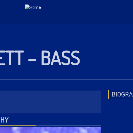
ETT – BASS
BIOGR
PHY