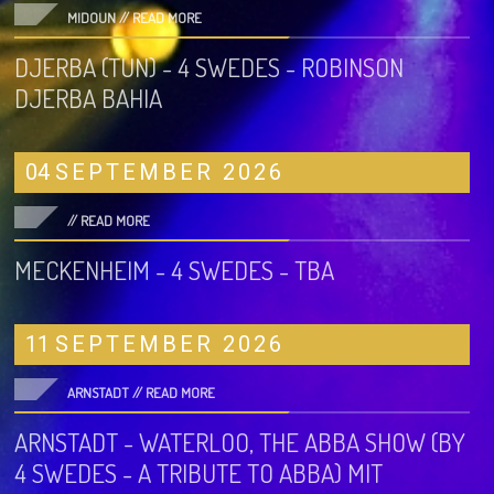
MIDOUN //
READ MORE
DJERBA (TUN) - 4 SWEDES - ROBINSON
DJERBA BAHIA
04
SEPTEMBER
2026
//
READ MORE
MECKENHEIM - 4 SWEDES - TBA
11
SEPTEMBER
2026
ARNSTADT //
READ MORE
ARNSTADT - WATERLOO, THE ABBA SHOW (BY
4 SWEDES - A TRIBUTE TO ABBA) MIT