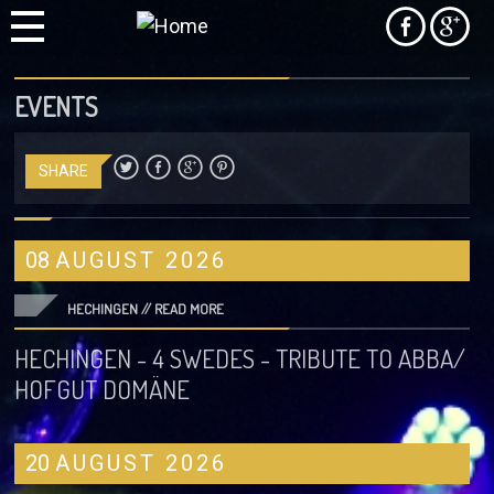
EVENTS
SHARE
08
AUGUST
2026
HECHINGEN //
READ MORE
HECHINGEN - 4 SWEDES - TRIBUTE TO ABBA/
HOFGUT DOMÄNE
20
AUGUST
2026