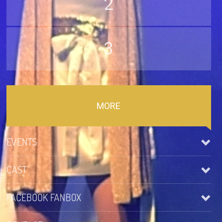
2
3
MORE
EVENTS
CAST
Hechingen – 4 SWEDES – Tribute to ABBA/ Hofgut Domäne
2026-08-08 Hofgut Domäne
FACEBOOK FANBOX
Lukas Münten – Benny
AR Cast
Djerba (TUN) – 4 Swedes – Robinson Djerba Bahia