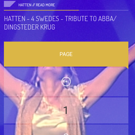
HATTEN //
READ MORE
HATTEN - 4 SWEDES - TRIBUTE TO ABBA/
DINGSTEDER KRUG
PAGE
1