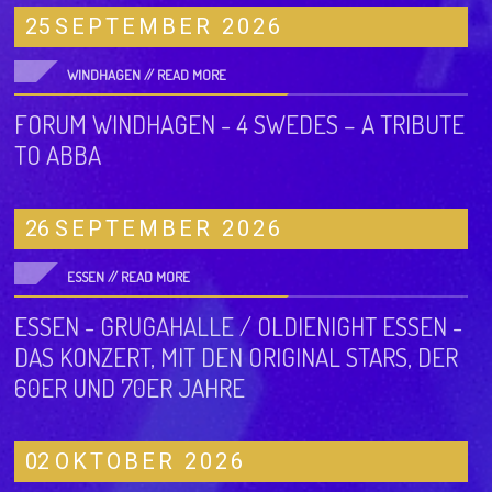
25
SEPTEMBER
2026
WINDHAGEN //
READ MORE
FORUM WINDHAGEN - 4 SWEDES – A TRIBUTE
TO ABBA
26
SEPTEMBER
2026
ESSEN //
READ MORE
ESSEN - GRUGAHALLE / OLDIENIGHT ESSEN -
DAS KONZERT, MIT DEN ORIGINAL STARS, DER
60ER UND 70ER JAHRE
02
OKTOBER
2026