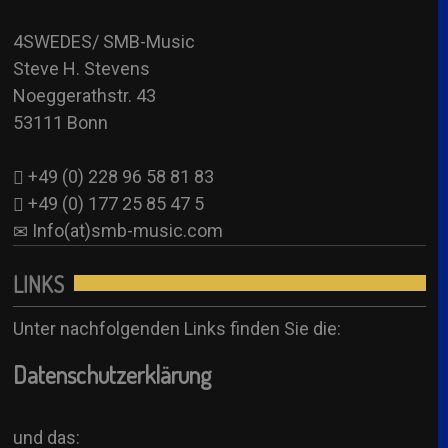
4SW Sub
Info(at)smb-music.com
4SWEDES/ SMB-Music
Anjuschka Uher – SUB (Anni-Frid/ Agnetha)
Steve H. Stevens
Booking Formular
4SW Sub
Noeggerathstr. 43
See all
53111 Bonn
+49 (0) 228 96 58 81 83
+49 (0) 177 25 85 47 5
Info(at)smb-music.com
LINKS
Unter nachfolgenden Links finden Sie die:
Datenschutzerklärung
und das: