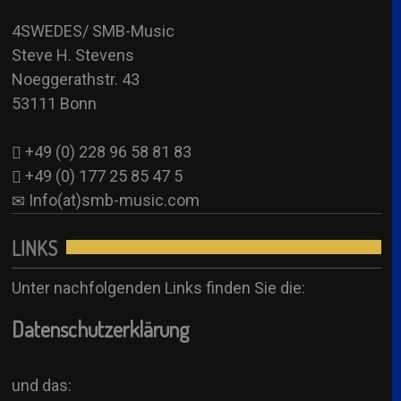
4SW Sub
Info(at)smb-music.com
4SWEDES/ SMB-Music
Anjuschka Uher – SUB (Anni-Frid/ Agnetha)
Steve H. Stevens
Booking Formular
4SW Sub
Noeggerathstr. 43
See all
53111 Bonn
+49 (0) 228 96 58 81 83
+49 (0) 177 25 85 47 5
Info(at)smb-music.com
LINKS
Unter nachfolgenden Links finden Sie die:
Datenschutzerklärung
und das: