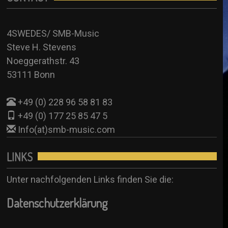
Annette Hessel – SUB (Anni-Frid)
+49 (0) 177 25 85 47 5
4SW Sub
Info(at)smb-music.com
4SWEDES/ SMB-Music
Anjuschka Uher – SUB (Anni-Frid/ Agnetha)
Steve H. Stevens
Booking Formular
4SW Sub
Noeggerathstr. 43
See all
53111 Bonn
+49 (0) 228 96 58 81 83
+49 (0) 177 25 85 47 5
Info(at)smb-music.com
LINKS
Unter nachfolgenden Links finden Sie die:
Datenschutzerklärung