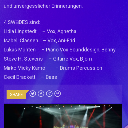
und unvergesslicher Erinnerungen.
4 SWƎDES sind:
Lidia Lingstedt – Vox, Agnetha
Isabell Classen – Vox, Ani-Frid
Lukas Münten – Piano Vox Sounddesign, Benny
Steve H. Stevens – Gitarre Vox, Björn
Mirko Micky Kamo – Drums Percussion
Cecil Drackett – Bass
SHARE