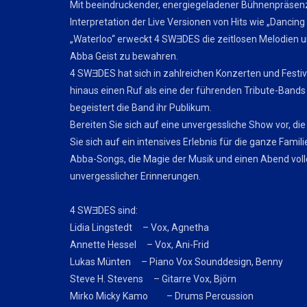
Mit beeindruckender, energiegeladener Bühnenpräsen
Interpretation der Live Versionen von Hits wie „Danci
„Waterloo“ erweckt 4 SWƎDES die zeitlosen Melodien 
Abba Geist zu bewahren.
4 SWƎDES hat sich in zahlreichen Konzerten und Festiv
hinaus einen Ruf als eine der führenden Tribute-Bands er
begeistert die Band ihr Publikum.
Bereiten Sie sich auf eine unvergessliche Show vor, die
Sie sich auf ein intensives Erlebnis für die ganze Famili
Abba-Songs, die Magie der Musik und einen Abend voll
unvergesslicher Erinnerungen.
4 SWƎDES sind:
Lidia Lingstedt – Vox, Agnetha
Annette Hessel – Vox, Ani-Frid
Lukas Münten – Piano Vox Sounddesign, Benny
Steve H. Stevens – Gitarre Vox, Björn
Mirko Micky Kamo – Drums Percussion