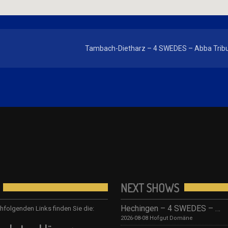
Tambach-Dietharz – 4 SWEDES – Abba Trib
NEXT SHOWS
Hechingen – 4 SWEDES – Tribute to ABBA/ Hofgut Domäne
hfolgenden Links finden Sie die:
2026-08-08 Hofgut Domäne