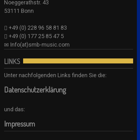
Noeggerathstr. 43
See all
53111 Bonn
+49 (0) 228 96 58 81 83
+49 (0) 177 25 85 47 5
Info(at)smb-music.com
LINKS
Unter nachfolgenden Links finden Sie die:
Datenschutzerklärung
und das:
Impressum