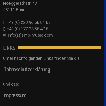
Noeggerathstr. 43
See all
53111 Bonn
+49 (0) 228 96 58 81 83
+49 (0) 177 25 85 47 5
Info(at)smb-music.com
LINKS
Unter nachfolgenden Links finden Sie die:
Datenschutzerklärung
und das:
Impressum