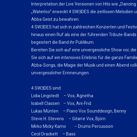
Interpretation der Live Versionen von Hits wie „Danci
„Waterloo“ erweckt 4 SWƎDES die zeitlosen Melodien 
Abba Geist zu bewahren.
4 SWƎDES hat sich in zahlreichen Konzerten und Festiv
hinaus einen Ruf als eine der führenden Tribute-Bands er
begeistert die Band ihr Publikum.
Bereiten Sie sich auf eine unvergessliche Show vor, die
Sie sich auf ein intensives Erlebnis für die ganze Famili
Abba-Songs, die Magie der Musik und einen Abend voll
unvergesslicher Erinnerungen.
4 SWƎDES sind:
Lidia Lingstedt – Vox, Agnetha
Isabell Classen – Vox, Ani-Frid
Lukas Münten – Piano Vox Sounddesign, Benny
Steve H. Stevens – Gitarre Vox, Björn
Mirko Micky Kamo – Drums Percussion
Cecil Drackett – Bass