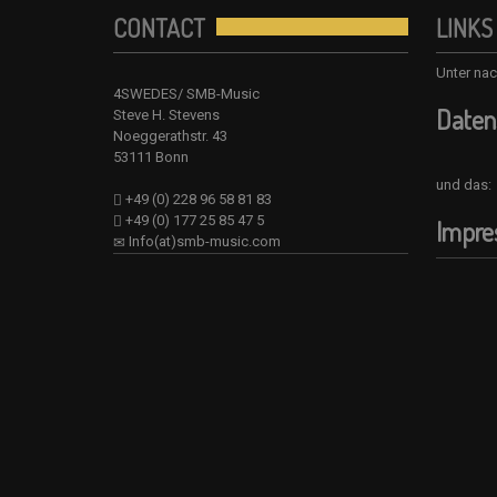
CONTACT
LINKS
Unter nac
4SWEDES/ SMB-Music
Daten
Steve H. Stevens
Noeggerathstr. 43
53111 Bonn
und das:
+49 (0) 228 96 58 81 83
+49 (0) 177 25 85 47 5
Impr
Info(at)smb-music.com