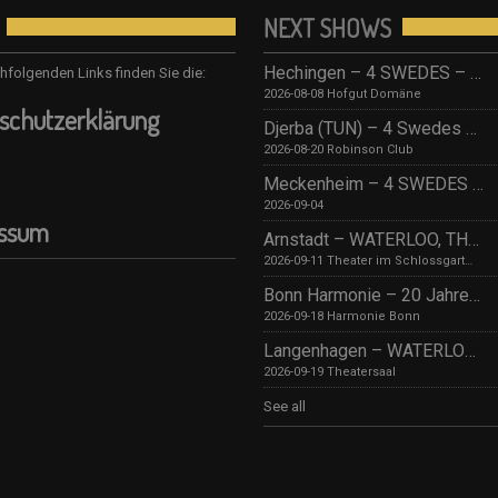
NEXT SHOWS
Hechingen – 4 SWEDES – Tribute to ABBA/ Hofgut Domäne
hfolgenden Links finden Sie die:
2026-08-08 Hofgut Domäne
schutzerklärung
Djerba (TUN) – 4 Swedes – Robinson Djerba Bahia
2026-08-20 Robinson Club
Meckenheim – 4 SWEDES – TBA
2026-09-04
essum
Arnstadt – WATERLOO, THE ABBA SHOW (by 4 Swedes – A Tribute To Abba) mit Streichquartett
2026-09-11 Theater im Schlossgarten
Bonn Harmonie – 20 Jahre 4 SWEDES – A Tribute to Abba / Jubiläumskonzert!
2026-09-18 Harmonie Bonn
Langenhagen – WATERLOO, THE ABBA SHOW (by 4 Swedes – A Tribute To Abba) mit Streichquartett
2026-09-19 Theatersaal
See all