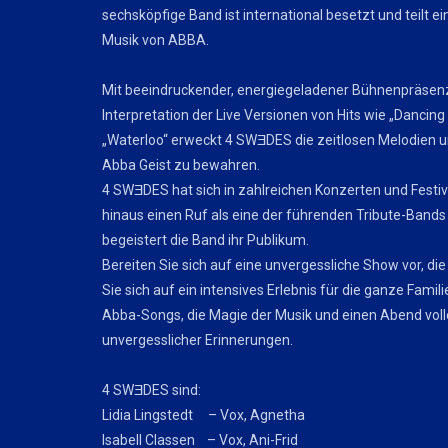
sechsköpfige Band ist international besetzt und teilt ein
Musik von ABBA.
Mit beeindruckender, energiegeladener Bühnenpräsen
Interpretation der Live Versionen von Hits wie „Danci
„Waterloo“ erweckt 4 SWƎDES die zeitlosen Melodien 
Abba Geist zu bewahren.
4 SWƎDES hat sich in zahlreichen Konzerten und Festiv
hinaus einen Ruf als eine der führenden Tribute-Bands er
begeistert die Band ihr Publikum.
Bereiten Sie sich auf eine unvergessliche Show vor, die
Sie sich auf ein intensives Erlebnis für die ganze Famili
Abba-Songs, die Magie der Musik und einen Abend voll
unvergesslicher Erinnerungen.
4 SWƎDES sind:
Lidia Lingstedt – Vox, Agnetha
Isabell Classen – Vox, Ani-Frid