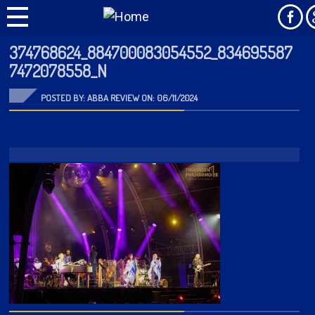
374768624_884700083054552_834695587
7472078558_N
POSTED BY: ABBA REVIEW ON:
06/11/2024