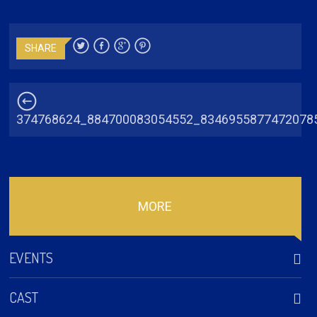
SHARE
374768624_884700083054552_8346955877472078
MORE
EVENTS
CAST
Djerba (TUN) – 4 Swedes – Robinson Djerba Bahia
2026-08-20 Robinson Club