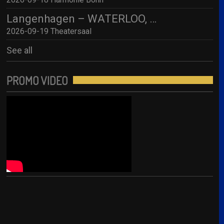
Langenhagen – WATERLOO, THE ABBA SHOW (by 4 Swedes – A Tribute To Abba) mit Streichquartett
2026-09-19 Theatersaal
See all
PROMO VIDEO