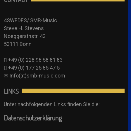
Annette Hessel – SUB (Anni-Frid)
+49 (0) 177 25 85 47 5
4SW Sub
Info(at)smb-music.com
4SWEDES/ SMB-Music
Anjuschka Uher – SUB (Anni-Frid/ Agnetha)
Steve H. Stevens
Booking Formular
4SW Sub
Noeggerathstr. 43
See all
53111 Bonn
+49 (0) 228 96 58 81 83
+49 (0) 177 25 85 47 5
Info(at)smb-music.com
LINKS
Unter nachfolgenden Links finden Sie die:
Datenschutzerklärung